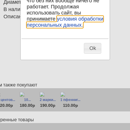
что без них вообще ничего не
Диаметр
27.00
работает. Продолжая
В наличии
0
использовать сайт, вы
Описание
2 марки 1982 Германия ГДР
принимаете
условия обработки
персональных данных.
Ok
м также покупают
 центов...
10...
2 марки...
1 пфенниг...
20.00р
180.00р
190.00р
110.00р
тренные товары