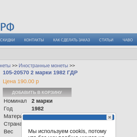
СКИДКИ
КОНТАКТЫ
КАК СДЕЛАТЬ ЗАКАЗ
СТАТЬИ
ЧАВО
неты
>>
Иностранные монеты
>>
105-20570 2 марки 1982 ГДР
Цена 190.00 р
Номинал
2 марки
Год
1982
Материал
Al
Страна
Германия (ГДР)
Мы используем cookis, потому
Вес
3.00