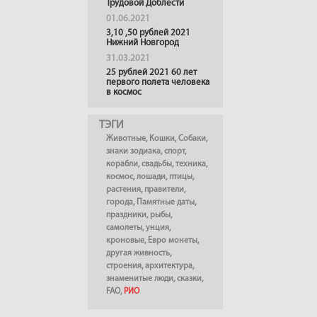
Трудовой Доблести
01.06.2021
3,10 ,50 рублей 2021
Нижний Новгород
31.03.2021
25 рублей 2021 60 лет
первого полета человека
в космос
ТЭГИ
Животные
,
Кошки
,
Собаки
,
знаки зодиака
,
спорт
,
корабли
,
свадьбы
,
техника
,
космос
,
лошади
,
птицы
,
растения
,
правители
,
города
,
Памятные даты
,
праздники
,
рыбы
,
самолеты
,
унция
,
кроновые
,
Евро монеты
,
другая живность
,
строения
,
архитектура
,
знаменитые люди
,
сказки
,
FAO
,
РИО