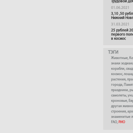
Трудовой До
01.06.2021
3,10 ,50 руб
Нижний Нов
31.03.2021
25 рублей 20
первого пол
в космос
ТЭГИ
Животные
,
К
знаки зодиак
корабли
,
сва
космос
,
лоша
растения
,
пра
города
,
Памя
праздники
,
р
самолеты
,
ун
кроновые
,
Ев
другая живно
строения
,
арх
знаменитые 
FAO
,
РИО