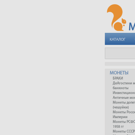
КАТАЛОГ
МОНЕТЫ
БРАКИ
ДеАгостини 
банкноты
Инвестицион
Античные мо
Монеты допет
(чешуйки)
Монеты Росс
Империи
Монеты РСФСР
1958 гг
Монеты СССР 