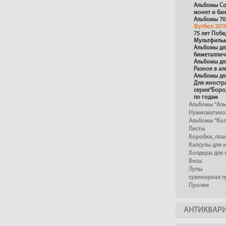
Альбомы Со
монет и ба
Альбомы 70
Футбол 201
75 лет Поб
Мультфиль
Альбомы дл
биметаллич
Альбомы дл
Разное в а
Альбомы дл
Для иностр
серия"Боро
по годам
Альбомы "Ал
Нумисматико
Альбомы "Ко
Листы
Коробки, пл
Капсулы для 
Холдеры для 
Весы
Лупы
сувенирная 
Прочее
АНТИКВАР