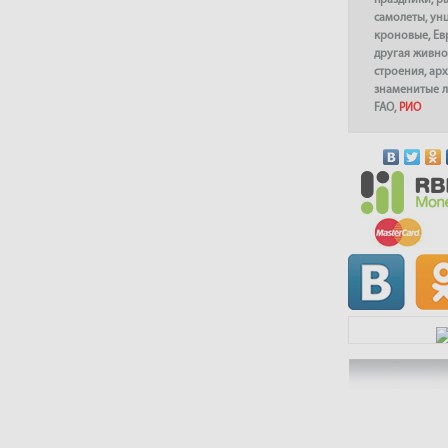
праздники
,
р
самолеты
,
ун
кроновые
,
Ев
другая живно
строения
,
арх
знаменитые 
FAO
,
РИО