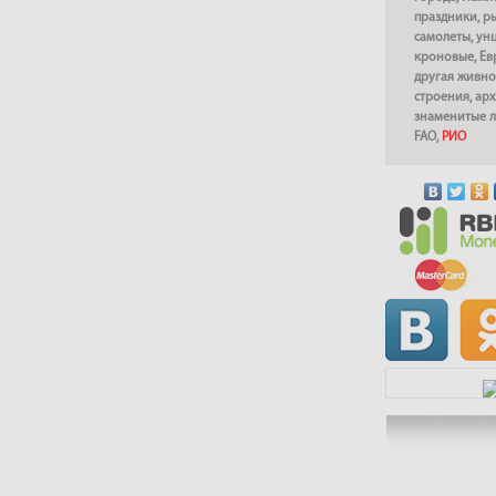
праздники
,
р
самолеты
,
ун
кроновые
,
Ев
другая живно
строения
,
арх
знаменитые 
FAO
,
РИО