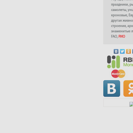
праздники
,
р
самолеты
,
ун
кроновые
,
Ев
другая живно
строения
,
арх
знаменитые 
FAO
,
РИО