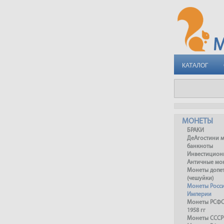
КАТАЛОГ
МОНЕТЫ
БРАКИ
ДеАгостини 
банкноты
Инвестицион
Античные мо
Монеты допет
(чешуйки)
Монеты Росс
Империи
Монеты РСФСР
1958 гг
Монеты СССР 