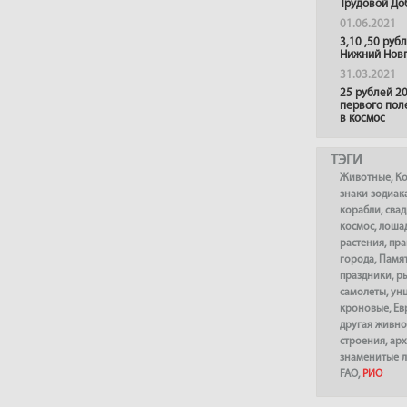
Трудовой До
01.06.2021
3,10 ,50 руб
Нижний Нов
31.03.2021
25 рублей 20
первого пол
в космос
ТЭГИ
Животные
,
К
знаки зодиак
корабли
,
сва
космос
,
лоша
растения
,
пра
города
,
Памя
праздники
,
р
самолеты
,
ун
кроновые
,
Ев
другая живно
строения
,
арх
знаменитые 
FAO
,
РИО