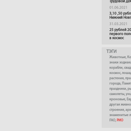
Трудовой До
01.06.2021
3,10 ,50 руб
Нижний Нов
31.03.2021
25 рублей 20
первого пол
в космос
ТЭГИ
Животные
,
К
знаки зодиак
корабли
,
сва
космос
,
лоша
растения
,
пра
города
,
Памя
праздники
,
р
самолеты
,
ун
кроновые
,
Ев
другая живно
строения
,
арх
знаменитые 
FAO
,
РИО