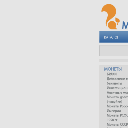
КАТАЛОГ
МОНЕТЫ
БРАКИ
ДеАгостини 
банкноты
Инвестицион
Античные мо
Монеты допет
(чешуйки)
Монеты Росс
Империи
Монеты РСФСР
1958 гг
Монеты СССР 