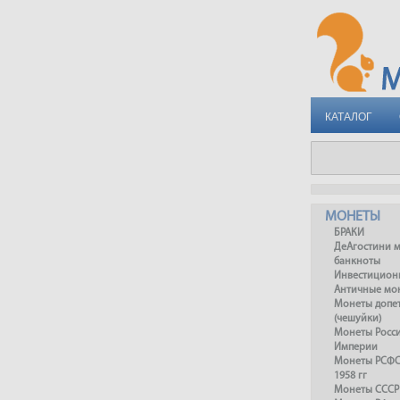
КАТАЛОГ
МОНЕТЫ
БРАКИ
ДеАгостини 
банкноты
Инвестицион
Античные мо
Монеты допет
(чешуйки)
Монеты Росс
Империи
Монеты РСФСР
1958 гг
Монеты СССР 