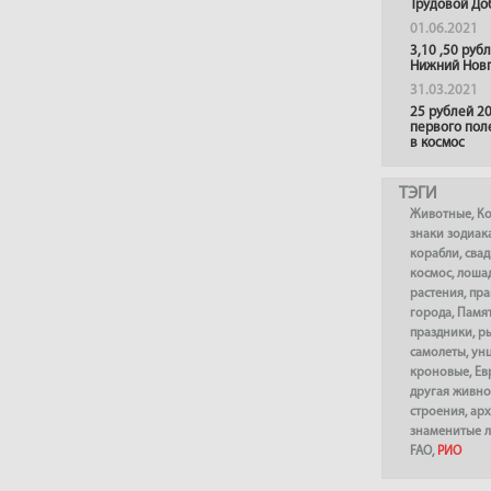
Трудовой До
01.06.2021
3,10 ,50 руб
Нижний Нов
31.03.2021
25 рублей 20
первого пол
в космос
ТЭГИ
Животные
,
К
знаки зодиак
корабли
,
сва
космос
,
лоша
растения
,
пра
города
,
Памя
праздники
,
р
самолеты
,
ун
кроновые
,
Ев
другая живно
строения
,
арх
знаменитые 
FAO
,
РИО