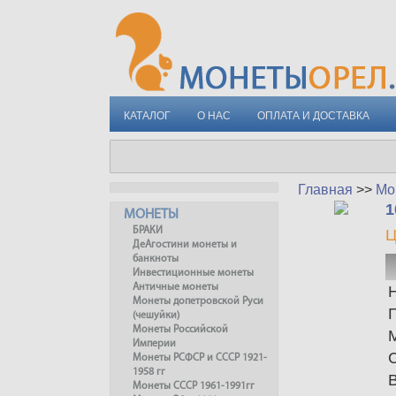
КАТАЛОГ
О НАС
ОПЛАТА И ДОСТАВКА
Главная
>>
Мо
1
МОНЕТЫ
БРАКИ
Ц
ДеАгостини монеты и
банкноты
Инвестиционные монеты
Античные монеты
Монеты допетровской Руси
(чешуйки)
Монеты Российской
Империи
Монеты РСФСР и СССР 1921-
1958 гг
Монеты СССР 1961-1991гг