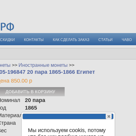
СКИДКИ
КОНТАКТЫ
КАК СДЕЛАТЬ ЗАКАЗ
СТАТЬИ
ЧАВО
неты
>>
Иностранные монеты
>>
05-196847 20 пара 1865-1866 Египет
ена 850.00 р
Номинал
20 пара
Год
1865
Материал
Cu
Страна
Египет
Мы используем cookis, потому
Вес
12.50