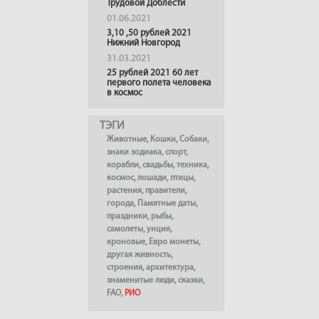
Трудовой Доблести
01.06.2021
3,10 ,50 рублей 2021
Нижний Новгород
31.03.2021
25 рублей 2021 60 лет
первого полета человека
в космос
ТЭГИ
Животные
,
Кошки
,
Собаки
,
знаки зодиака
,
спорт
,
корабли
,
свадьбы
,
техника
,
космос
,
лошади
,
птицы
,
растения
,
правители
,
города
,
Памятные даты
,
праздники
,
рыбы
,
самолеты
,
унция
,
кроновые
,
Евро монеты
,
другая живность
,
строения
,
архитектура
,
знаменитые люди
,
сказки
,
FAO
,
РИО