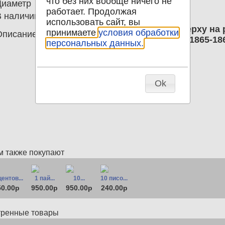
что без них вообще ничего не
Диаметр
31.50
работает. Продолжая
В наличии
0
использовать сайт, вы
20 пара 1865-1866 Египет; "٦" сверху на реверсе (6); Правитель Абдул-Азиз
принимаете
условия обработки
Описание
l. Египет Абдул-Азиз 20 para пар 1865-18
персональных данных.
Ok
м также покупают
центов...
1 пай...
10...
10 писо...
50.00р
950.00р
950.00р
240.00р
тренные товары