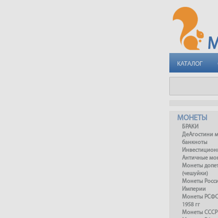
КАТАЛОГ
МОНЕТЫ
БРАКИ
ДеАгостини 
банкноты
Инвестицион
Античные мо
Монеты допет
(чешуйки)
Монеты Росс
Империи
Монеты РСФСР
1958 гг
Монеты СССР 