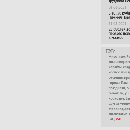
Трудовой До
01.06.2021
3,10 ,50 руб
Нижний Нов
31.03.2021
25 рублей 20
первого пол
в космос
ТЭГИ
Животные
,
К
знаки зодиак
корабли
,
сва
космос
,
лоша
растения
,
пра
города
,
Памя
праздники
,
р
самолеты
,
ун
кроновые
,
Ев
другая живно
строения
,
арх
знаменитые 
FAO
,
РИО