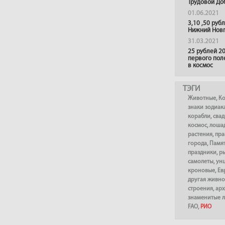
Трудовой До
01.06.2021
3,10 ,50 руб
Нижний Нов
31.03.2021
25 рублей 20
первого пол
в космос
ТЭГИ
Животные
,
К
знаки зодиак
корабли
,
сва
космос
,
лоша
растения
,
пра
города
,
Памя
праздники
,
р
самолеты
,
ун
кроновые
,
Ев
другая живно
строения
,
арх
знаменитые 
FAO
,
РИО