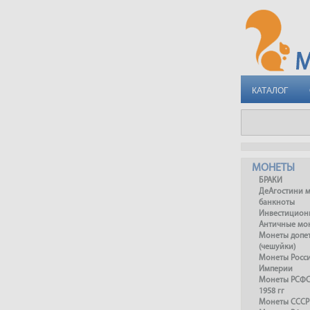
КАТАЛОГ
МОНЕТЫ
БРАКИ
ДеАгостини 
банкноты
Инвестицион
Античные мо
Монеты допет
(чешуйки)
Монеты Росс
Империи
Монеты РСФСР
1958 гг
Монеты СССР 