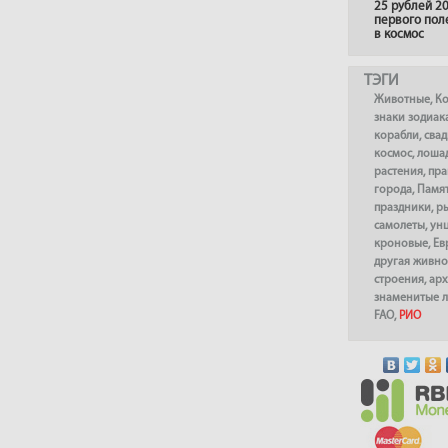
25 рублей 20
первого пол
в космос
ТЭГИ
Животные
,
К
знаки зодиак
корабли
,
сва
космос
,
лоша
растения
,
пра
города
,
Памя
праздники
,
р
самолеты
,
ун
кроновые
,
Ев
другая живно
строения
,
арх
знаменитые 
FAO
,
РИО