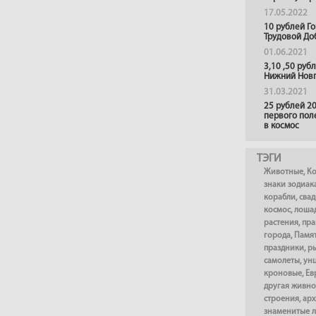
17.05.2022
10 рублей Г
Трудовой До
01.06.2021
3,10 ,50 руб
Нижний Нов
31.03.2021
25 рублей 20
первого пол
в космос
ТЭГИ
Животные
,
К
знаки зодиак
корабли
,
сва
космос
,
лоша
растения
,
пра
города
,
Памя
праздники
,
р
самолеты
,
ун
кроновые
,
Ев
другая живно
строения
,
арх
знаменитые 