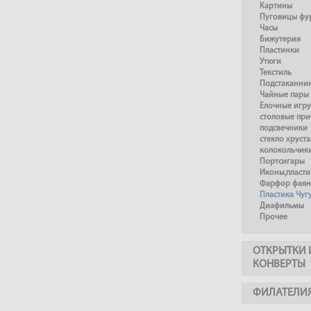
Картины
Пуговицы фу
Часы
Бижутерия
Пластинки
Утюги
Текстиль
Подстаканни
Чайные пары
Елочные игр
столовые пр
подсвечники
стекло хруста
колокольчик
Портсигары
Иконы,пласти
Фарфор фаянс
Пластика Чуг
Диафильмы
Прочее
ОТКРЫТКИ 
КОНВЕРТЫ
ФИЛАТЕЛИ