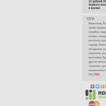
25 рублей 20
первого пол
в космос
ТЭГИ
Животные
,
К
знаки зодиак
корабли
,
сва
космос
,
лоша
растения
,
пра
города
,
Памя
праздники
,
р
самолеты
,
ун
кроновые
,
Ев
другая живно
строения
,
арх
знаменитые 
FAO
,
РИО