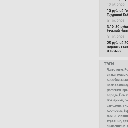
17.05.2022
10 рублей Г
Трудовой До
01.06.2021
3,10 ,50 руб
Нижний Нов
31.03.2021
25 рублей 20
первого пол
в космос
ТЭГИ
Животные
,
К
знаки зодиак
корабли
,
сва
космос
,
лоша
растения
,
пра
города
,
Памя
праздники
,
р
самолеты
,
ун
кроновые
,
Ев
другая живно
строения
,
арх
знаменитые 