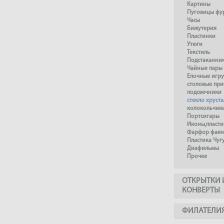
Картины
Пуговицы фу
Часы
Бижутерия
Пластинки
Утюги
Текстиль
Подстаканни
Чайные пары
Елочные игр
столовые пр
подсвечники
стекло хруста
колокольчик
Портсигары
Иконы,пласти
Фарфор фаянс
Пластика Чуг
Диафильмы
Прочее
ОТКРЫТКИ 
КОНВЕРТЫ
ФИЛАТЕЛИ