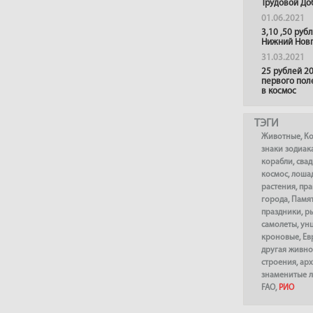
Трудовой До
01.06.2021
3,10 ,50 руб
Нижний Нов
31.03.2021
25 рублей 20
первого пол
в космос
ТЭГИ
Животные
,
К
знаки зодиак
корабли
,
сва
космос
,
лоша
растения
,
пра
города
,
Памя
праздники
,
р
самолеты
,
ун
кроновые
,
Ев
другая живно
строения
,
арх
знаменитые 
FAO
,
РИО