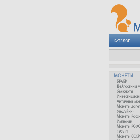
КАТАЛОГ
МОНЕТЫ
БРАКИ
ДеАгостини 
банкноты
Инвестицион
Античные мо
Монеты допет
(чешуйки)
Монеты Росс
Империи
Монеты РСФСР
1958 гг
Монеты СССР 