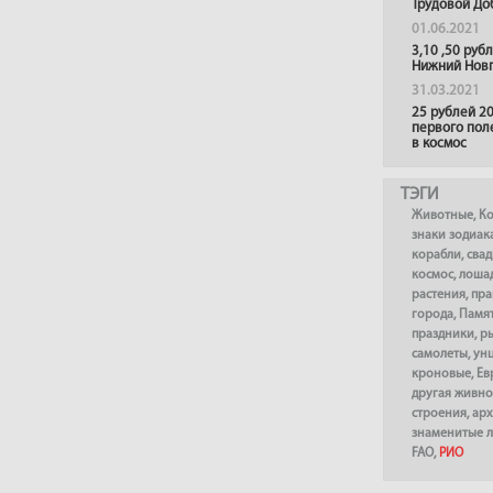
Трудовой До
01.06.2021
3,10 ,50 руб
Нижний Нов
31.03.2021
25 рублей 20
первого пол
в космос
ТЭГИ
Животные
,
К
знаки зодиак
корабли
,
сва
космос
,
лоша
растения
,
пра
города
,
Памя
праздники
,
р
самолеты
,
ун
кроновые
,
Ев
другая живно
строения
,
арх
знаменитые 
FAO
,
РИО