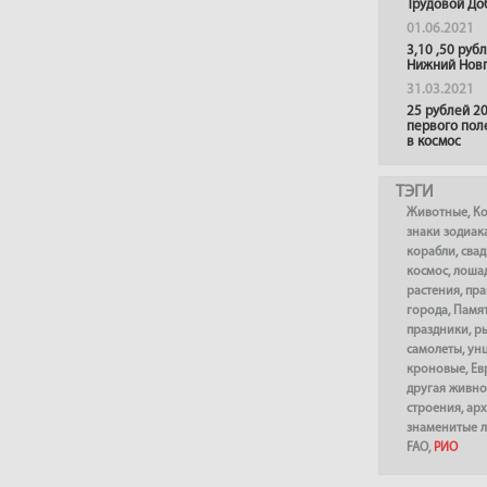
Трудовой До
01.06.2021
3,10 ,50 руб
Нижний Нов
31.03.2021
25 рублей 20
первого пол
в космос
ТЭГИ
Животные
,
К
знаки зодиак
корабли
,
сва
космос
,
лоша
растения
,
пра
города
,
Памя
праздники
,
р
самолеты
,
ун
кроновые
,
Ев
другая живно
строения
,
арх
знаменитые 
FAO
,
РИО