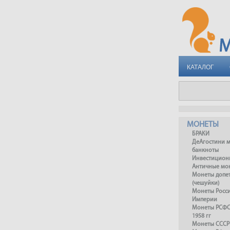
КАТАЛОГ
МОНЕТЫ
БРАКИ
ДеАгостини 
банкноты
Инвестицион
Античные мо
Монеты допет
(чешуйки)
Монеты Росс
Империи
Монеты РСФСР
1958 гг
Монеты СССР 