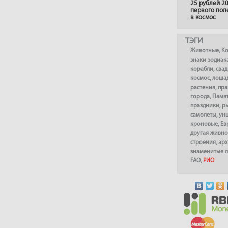
25 рублей 20
первого пол
в космос
ТЭГИ
Животные
,
К
знаки зодиак
корабли
,
сва
космос
,
лоша
растения
,
пра
города
,
Памя
праздники
,
р
самолеты
,
ун
кроновые
,
Ев
другая живно
строения
,
арх
знаменитые 
FAO
,
РИО