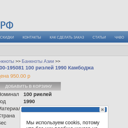
СКИДКИ
КОНТАКТЫ
КАК СДЕЛАТЬ ЗАКАЗ
СТАТЬИ
ЧАВО
нкноты
>>
Банкноты Азии
>>
00-195081 100 риэлей 1990 Камбоджа
ена 950.00 р
Номинал
100 риелей
Год
1990
Материал
Страна
Камбоджа
Мы используем cookis, потому
Вес
0.00