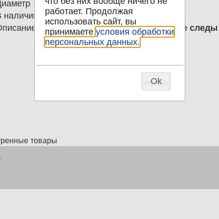
что без них вообще ничего не
Диаметр
0.00
работает. Продолжая
В наличии
1
использовать сайт, вы
Описание
100 риэль 1990 Камбоджа; Легкие след
принимаете
условия обработки
персональных данных.
Ok
тренные товары