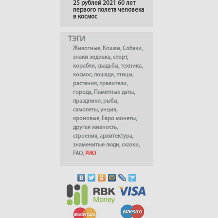
25 рублей 2021 60 лет
первого полета человека
в космос
ТЭГИ
Животные
,
Кошки
,
Собаки
,
знаки зодиака
,
спорт
,
корабли
,
свадьбы
,
техника
,
космос
,
лошади
,
птицы
,
растения
,
правители
,
города
,
Памятные даты
,
праздники
,
рыбы
,
самолеты
,
унция
,
кроновые
,
Евро монеты
,
другая живность
,
строения
,
архитектура
,
знаменитые люди
,
сказки
,
FAO
,
РИО