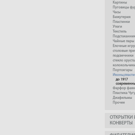
Картины
Пуговицы фу
Часы
Бижутерия
Пластинки
Утюги
Текстиль
Подстаканни
Чайные пары
Елочные игр
столовые пр
подсвечники
стекло хруста
колокольчик
Портсигары
Иконы,пласти
до 1917
современн
Фарфор фаянс
Пластика Чуг
Диафильмы
Прочее
ОТКРЫТКИ 
КОНВЕРТЫ