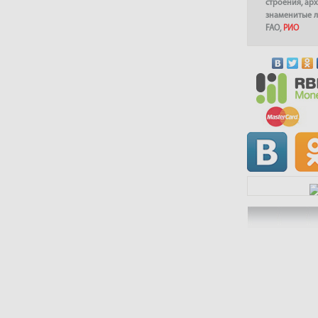
строения
,
арх
знаменитые 
FAO
,
РИО