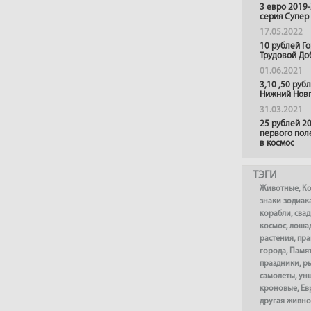
3 евро 2019
серия Супер
17.05.2022
10 рублей Г
Трудовой До
01.06.2021
3,10 ,50 руб
Нижний Нов
31.03.2021
25 рублей 20
первого пол
в космос
ТЭГИ
Животные
,
К
знаки зодиак
корабли
,
сва
космос
,
лоша
растения
,
пра
города
,
Памя
праздники
,
р
самолеты
,
ун
кроновые
,
Ев
другая живно