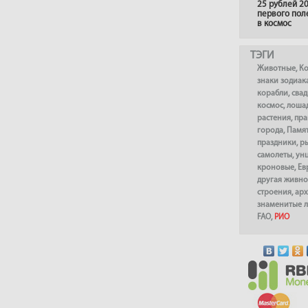
25 рублей 20
первого пол
в космос
ТЭГИ
Животные
,
К
знаки зодиак
корабли
,
сва
космос
,
лоша
растения
,
пра
города
,
Памя
праздники
,
р
самолеты
,
ун
кроновые
,
Ев
другая живно
строения
,
арх
знаменитые 
FAO
,
РИО