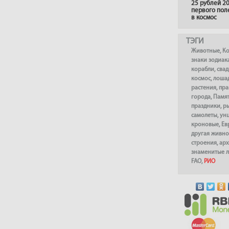
25 рублей 20
первого пол
в космос
ТЭГИ
Животные
,
К
знаки зодиак
корабли
,
сва
космос
,
лоша
растения
,
пра
города
,
Памя
праздники
,
р
самолеты
,
ун
кроновые
,
Ев
другая живно
строения
,
арх
знаменитые 
FAO
,
РИО