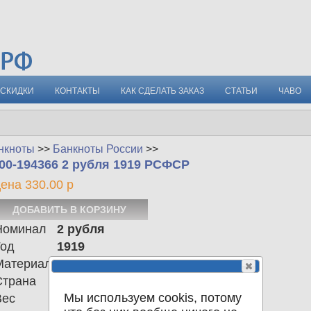
СКИДКИ
КОНТАКТЫ
КАК СДЕЛАТЬ ЗАКАЗ
СТАТЬИ
ЧАВО
нкноты
>>
Банкноты России
>>
00-194366 2 рубля 1919 РСФСР
ена 330.00 р
Номинал
2 рубля
Год
1919
Материал
Страна
РСФСР
Мы используем cookis, потому
Вес
0.00