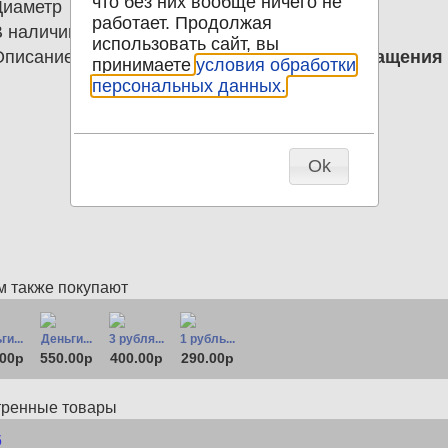
что без них вообще ничего не
Диаметр
0.00
работает. Продолжая
В наличии
0
использовать сайт, вы
Описание
2 рубля 1919 РСФСР; Следы обращения
принимаете
условия обработки
персональных данных.
Ok
м также покупают
ги...
Деньги...
3 рубля...
1 рубль...
.00р
550.00р
400.00р
290.00р
тренные товары