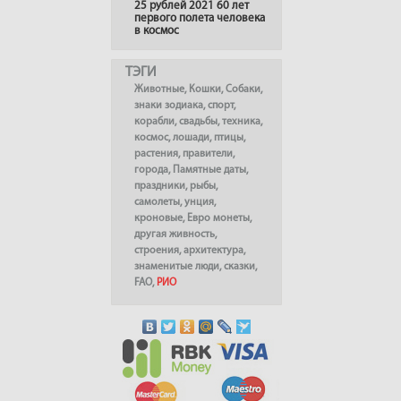
25 рублей 2021 60 лет
первого полета человека
в космос
ТЭГИ
Животные
,
Кошки
,
Собаки
,
знаки зодиака
,
спорт
,
корабли
,
свадьбы
,
техника
,
космос
,
лошади
,
птицы
,
растения
,
правители
,
города
,
Памятные даты
,
праздники
,
рыбы
,
самолеты
,
унция
,
кроновые
,
Евро монеты
,
другая живность
,
строения
,
архитектура
,
знаменитые люди
,
сказки
,
FAO
,
РИО