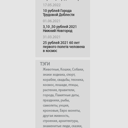
17.05.2022
10 рублей Города
Трудовой Доблести
01.06.2021
3,10 ,50 рублей 2021
Нижний Новгород
31.03.2021
25 рублей 2021 60 лет
первого полета человека
в космос
ТЭГИ
Животные
,
Кошки
,
Собаки
,
знаки зодиака
,
спорт
,
корабли
,
свадьбы
,
техника
,
космос
,
лошади
,
птицы
,
растения
,
правители
,
города
,
Памятные даты
,
праздники
,
рыбы
,
самолеты
,
унция
,
кроновые
,
Евро монеты
,
другая живность
,
строения
,
архитектура
,
знаменитые люди
,
сказки
,