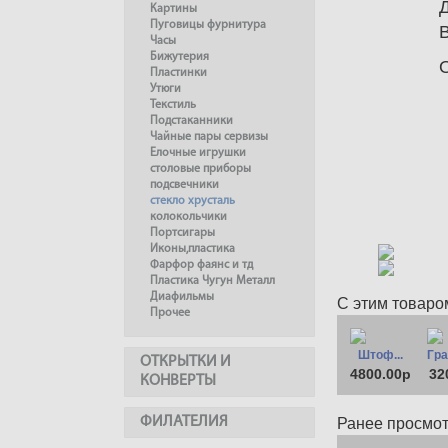
Картины
Пуговицы фурнитура
Часы
Бижутерия
Пластинки
Утюги
Текстиль
Подстаканники
Чайные пары сервизы
Елочные игрушки
столовые приборы
подсвечники
стекло хрусталь
колокольчики
Портсигары
Иконы,пластика
Фарфор фаянс и тд
Пластика Чугун Металл
Диафильмы
С этим товаро
Прочее
Штоф...
Гра
ОТКРЫТКИ И
4800.00р
32
КОНВЕРТЫ
ФИЛАТЕЛИЯ
Ранее просмо