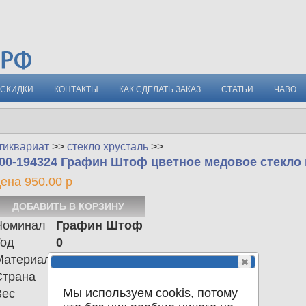
СКИДКИ
КОНТАКТЫ
КАК СДЕЛАТЬ ЗАКАЗ
СТАТЬИ
ЧАВО
тиквариат
>>
стекло хрусталь
>>
00-194324 Графин Штоф цветное медовое стекло 
ена 950.00 р
Номинал
Графин Штоф
Год
0
Материал
стекло
Страна
СССР
Мы используем cookis, потому
Вес
533.00