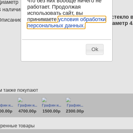
что без них вообще ничего не
Диаметр
0.00
работает. Продолжая
В наличии
0
использовать сайт, вы
Графин Штоф цветное медовое стекло вы
принимаете
условия обработки
Описание
стопка-пробка: высота 4.5 см, диаметр 4
персональных данных.
Ok
м также покупают
фин и...
Графин и...
Графин и...
Графин...
00.00р
4700.00р
1500.00р
2300.00р
тренные товары