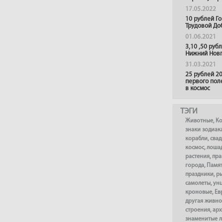
17.05.2022
10 рублей Г
Трудовой До
01.06.2021
3,10 ,50 руб
Нижний Нов
31.03.2021
25 рублей 20
первого пол
в космос
ТЭГИ
Животные
,
К
знаки зодиак
корабли
,
сва
космос
,
лоша
растения
,
пра
города
,
Памя
праздники
,
р
самолеты
,
ун
кроновые
,
Ев
другая живно
строения
,
арх
знаменитые 