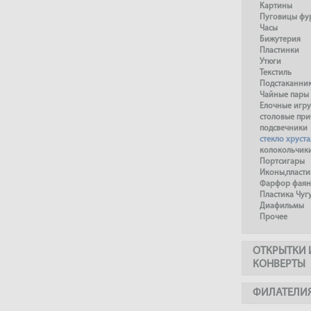
Картины
Пуговицы фу
Часы
Бижутерия
Пластинки
Утюги
Текстиль
Подстаканни
Чайные пары
Елочные игр
столовые пр
подсвечники
стекло хруста
колокольчик
Портсигары
Иконы,пласти
Фарфор фаянс
Пластика Чуг
Диафильмы
Прочее
ОТКРЫТКИ 
КОНВЕРТЫ
ФИЛАТЕЛИ