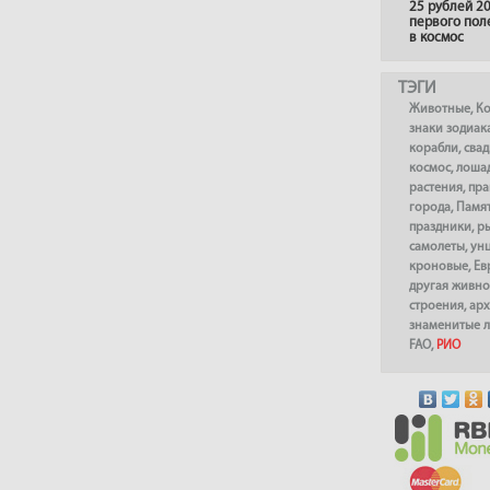
25 рублей 20
первого пол
в космос
ТЭГИ
Животные
,
К
знаки зодиак
корабли
,
сва
космос
,
лоша
растения
,
пра
города
,
Памя
праздники
,
р
самолеты
,
ун
кроновые
,
Ев
другая живно
строения
,
арх
знаменитые 
FAO
,
РИО