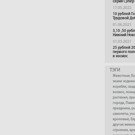
серия Супер
17.05.2022
10 рублей Г
Трудовой До
01.06.2021
3,10 ,50 руб
Нижний Нов
31.03.2021
25 рублей 20
первого пол
в космос
ТЭГИ
Животные
,
К
знаки зодиак
корабли
,
сва
космос
,
лоша
растения
,
пра
города
,
Памя
праздники
,
р
самолеты
,
ун
кроновые
,
Ев
другая живно
строения
,
арх