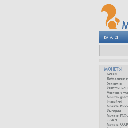
КАТАЛОГ
МОНЕТЫ
БРАКИ
ДеАгостини 
банкноты
Инвестицион
Античные мо
Монеты допет
(чешуйки)
Монеты Росс
Империи
Монеты РСФСР
1958 гг
Монеты СССР 