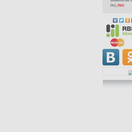
знаменитые 
FAO
,
РИО