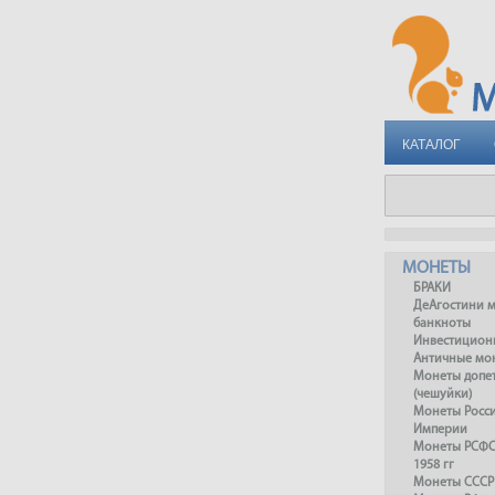
КАТАЛОГ
МОНЕТЫ
БРАКИ
ДеАгостини 
банкноты
Инвестицион
Античные мо
Монеты допет
(чешуйки)
Монеты Росс
Империи
Монеты РСФСР
1958 гг
Монеты СССР 