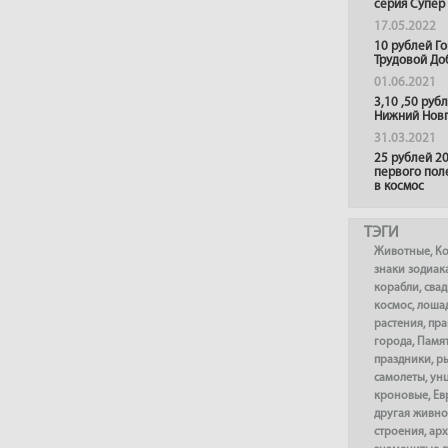
серия Супер
17.05.2022
10 рублей Г
Трудовой До
01.06.2021
3,10 ,50 руб
Нижний Нов
31.03.2021
25 рублей 20
первого пол
в космос
ТЭГИ
Животные
,
К
знаки зодиак
корабли
,
сва
космос
,
лоша
растения
,
пра
города
,
Памя
праздники
,
р
самолеты
,
ун
кроновые
,
Ев
другая живно
строения
,
арх