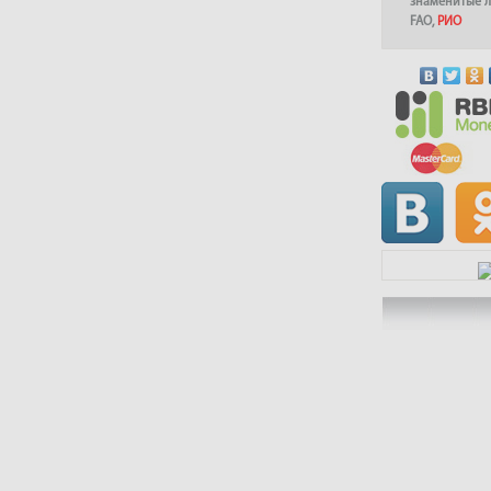
знаменитые 
FAO
,
РИО