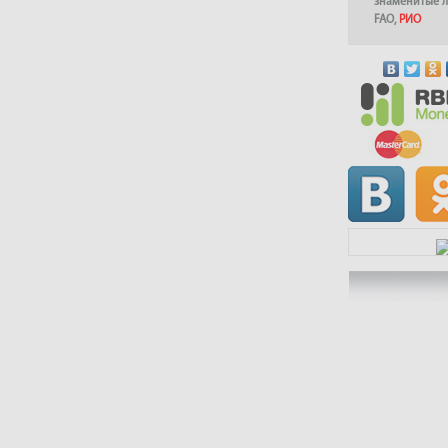
знаменитые 
FAO
,
РИО