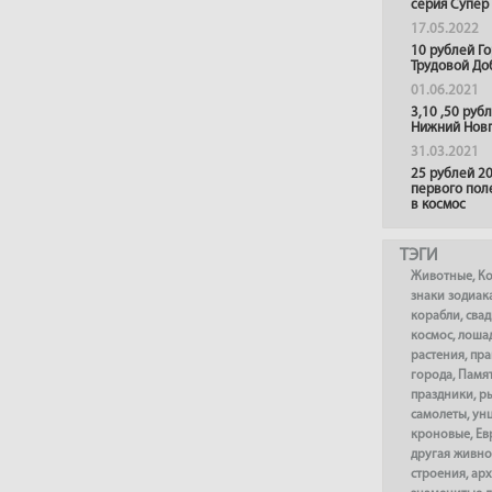
серия Супер
17.05.2022
10 рублей Г
Трудовой До
01.06.2021
3,10 ,50 руб
Нижний Нов
31.03.2021
25 рублей 20
первого пол
в космос
ТЭГИ
Животные
,
К
знаки зодиак
корабли
,
сва
космос
,
лоша
растения
,
пра
города
,
Памя
праздники
,
р
самолеты
,
ун
кроновые
,
Ев
другая живно
строения
,
арх