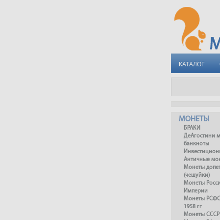
КАТАЛОГ
МОНЕТЫ
БРАКИ
ДеАгостини 
банкноты
Инвестицион
Античные мо
Монеты допет
(чешуйки)
Монеты Росс
Империи
Монеты РСФСР
1958 гг
Монеты СССР 