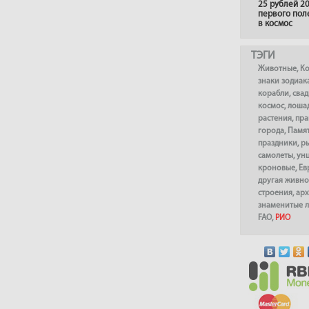
25 рублей 20
первого пол
в космос
ТЭГИ
Животные
,
К
знаки зодиак
корабли
,
сва
космос
,
лоша
растения
,
пра
города
,
Памя
праздники
,
р
самолеты
,
ун
кроновые
,
Ев
другая живно
строения
,
арх
знаменитые 
FAO
,
РИО