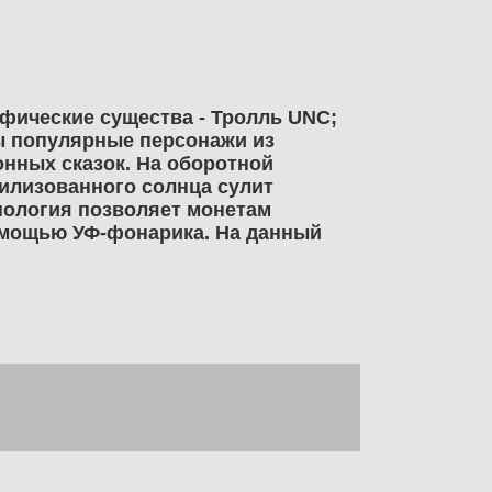
фические существа - Тролль UNC;
ы популярные персонажи из
онных сказок. На оборотной
тилизованного солнца сулит
нология позволяет монетам
омощью УФ-фонарика. На данный