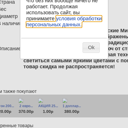
что без них вообще ничего не
Страна
Австрия
работает. Продолжая
Вес
16.00
использовать сайт, вы
Диаметр
34.00
принимаете
условия обработки
В наличии
3
персональных данных.
3 евро 2025 Австрия Фантастические Ми
На лицевых сторонах монет изображен
фантастических рассказов или традици
Ok
Описание
стороне монет таинственный ключ от с
волшебное волшебство. Передовая тех
светиться самыми яркими цветами с п
товар скидка не распространяется!
м также покупают
он 200...
2 евро...
АКЦИЯ 25...
1 доллар...
20.00р
370.00р
1.00р
380.00р
тренные товары