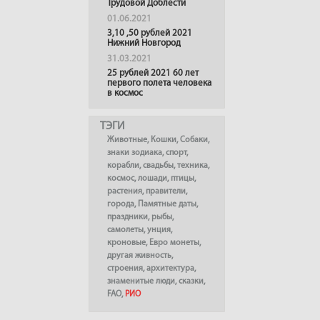
Трудовой Доблести
01.06.2021
3,10 ,50 рублей 2021
Нижний Новгород
31.03.2021
25 рублей 2021 60 лет
первого полета человека
в космос
ТЭГИ
Животные
,
Кошки
,
Собаки
,
знаки зодиака
,
спорт
,
корабли
,
свадьбы
,
техника
,
космос
,
лошади
,
птицы
,
растения
,
правители
,
города
,
Памятные даты
,
праздники
,
рыбы
,
самолеты
,
унция
,
кроновые
,
Евро монеты
,
другая живность
,
строения
,
архитектура
,
знаменитые люди
,
сказки
,
FAO
,
РИО