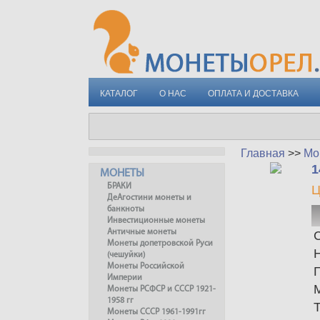
КАТАЛОГ
О НАС
ОПЛАТА И ДОСТАВКА
Главная
>>
Мо
1
МОНЕТЫ
БРАКИ
Ц
ДеАгостини монеты и
банкноты
Инвестиционные монеты
Античные монеты
С
Монеты допетровской Руси
(чешуйки)
Монеты Российской
Империи
Монеты РСФСР и СССР 1921-
1958 гг
Монеты СССР 1961-1991гг