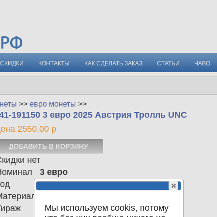
СКИДКИ
КОНТАКТЫ
КАК СДЕЛАТЬ ЗАКАЗ
СТАТЬИ
ЧАВО
неты
>>
евро монеты
>>
41-191150 3 евро 2025 Австрия Тролль UNC
ена 2550.00 р
кидки нет
Номинал
3 евро
Год
2025
Материал
Cu-Ni
Мы используем cookis, потому
Тираж
65.000