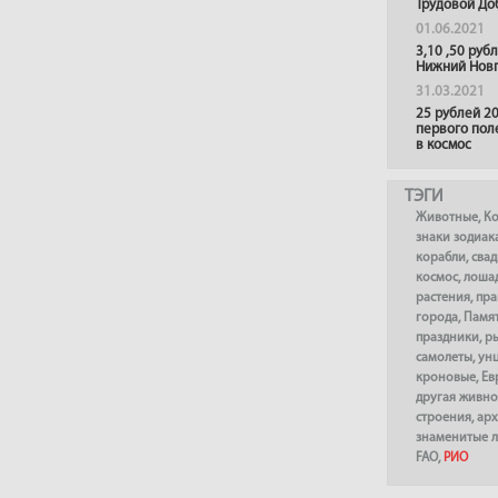
Трудовой До
01.06.2021
3,10 ,50 руб
Нижний Нов
31.03.2021
25 рублей 20
первого пол
в космос
ТЭГИ
Животные
,
К
знаки зодиак
корабли
,
сва
космос
,
лоша
растения
,
пра
города
,
Памя
праздники
,
р
самолеты
,
ун
кроновые
,
Ев
другая живно
строения
,
арх
знаменитые 
FAO
,
РИО