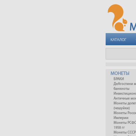
КАТАЛОГ
МОНЕТЫ
БРАКИ
ДеАгостини 
банкноты
Инвестицион
Античные мо
Монеты допет
(чешуйки)
Монеты Росс
Империи
Монеты РСФСР
1958 гг
Монеты СССР 