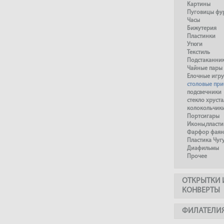
Картины
Пуговицы фу
Часы
Бижутерия
Пластинки
Утюги
Текстиль
Подстаканни
Чайные пары
Елочные игр
столовые пр
подсвечники
стекло хруста
колокольчик
Портсигары
Иконы,пласти
Фарфор фаянс
Пластика Чуг
Диафильмы
Прочее
ОТКРЫТКИ 
КОНВЕРТЫ
ФИЛАТЕЛИ