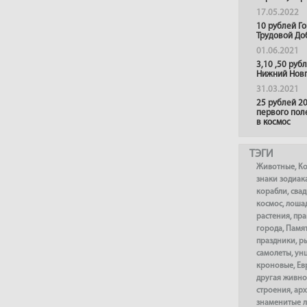
17.05.2022
10 рублей Г
Трудовой До
01.06.2021
3,10 ,50 руб
Нижний Нов
31.03.2021
25 рублей 20
первого пол
в космос
ТЭГИ
Животные
,
К
знаки зодиак
корабли
,
сва
космос
,
лоша
растения
,
пра
города
,
Памя
праздники
,
р
самолеты
,
ун
кроновые
,
Ев
другая живно
строения
,
арх
знаменитые 