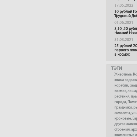
17.05.2022
10 рублей Г
Трудовой До
01.06.2021
3,10 ,50 руб
Нижний Нов
31.03.2021
25 рублей 20
первого пол
в космос
ТЭГИ
Животные
,
К
знаки зодиак
корабли
,
сва
космос
,
лоша
растения
,
пра
города
,
Памя
праздники
,
р
самолеты
,
ун
кроновые
,
Ев
другая живно
строения
,
арх
знаменитые 