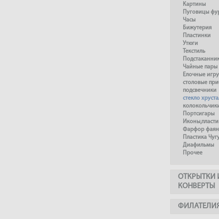
Картины
Пуговицы фу
Часы
Бижутерия
Пластинки
Утюги
Текстиль
Подстаканни
Чайные пары
Елочные игр
столовые пр
подсвечники
стекло хруста
колокольчик
Портсигары
Иконы,пласти
Фарфор фаянс
Пластика Чуг
Диафильмы
Прочее
ОТКРЫТКИ 
КОНВЕРТЫ
ФИЛАТЕЛИ