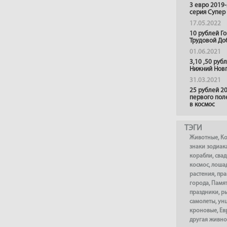
3 евро 2019
серия Супер
17.05.2022
10 рублей Г
Трудовой До
01.06.2021
3,10 ,50 руб
Нижний Нов
31.03.2021
25 рублей 20
первого пол
в космос
ТЭГИ
Животные
,
К
знаки зодиак
корабли
,
сва
космос
,
лоша
растения
,
пра
города
,
Памя
праздники
,
р
самолеты
,
ун
кроновые
,
Ев
другая живно