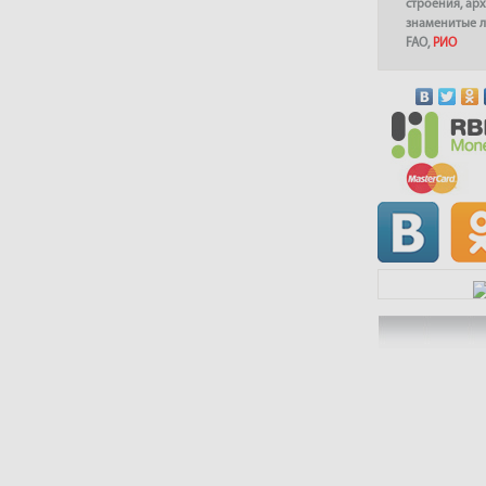
строения
,
арх
знаменитые 
FAO
,
РИО