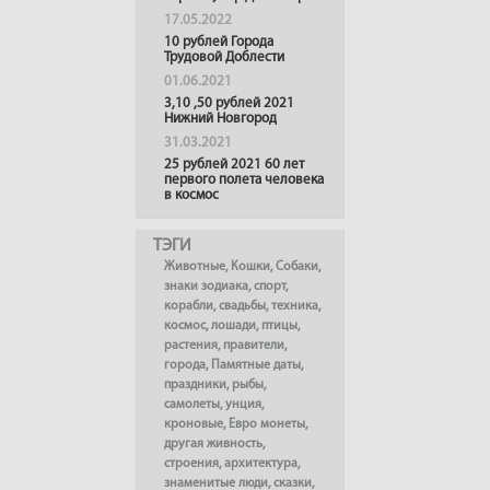
17.05.2022
10 рублей Города
Трудовой Доблести
01.06.2021
3,10 ,50 рублей 2021
Нижний Новгород
31.03.2021
25 рублей 2021 60 лет
первого полета человека
в космос
ТЭГИ
Животные
,
Кошки
,
Собаки
,
знаки зодиака
,
спорт
,
корабли
,
свадьбы
,
техника
,
космос
,
лошади
,
птицы
,
растения
,
правители
,
города
,
Памятные даты
,
праздники
,
рыбы
,
самолеты
,
унция
,
кроновые
,
Евро монеты
,
другая живность
,
строения
,
архитектура
,
знаменитые люди
,
сказки
,