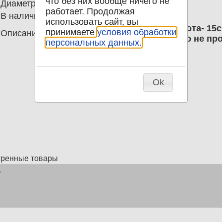
что без них вообще ничего не
Диаметр
0.00
работает. Продолжая
В наличии
1
использовать сайт, вы
3 фужера Хрусталь СССР ; Высота- 15
принимаете
условия обработки
Описание
скол см фото.гладкий.Возможно не пр
персональных данных.
Ok
тренные товары