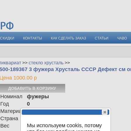
СКИДКИ
КОНТАКТЫ
КАК СДЕЛАТЬ ЗАКАЗ
СТАТЬИ
ЧАВО
тиквариат
>>
стекло хрусталь
>>
500-189367 3 фужера Хрусталь СССР Дефект см 
Цена 1000.00 р
Номинал
фужеры
Год
0
Материал
Хрусталь
Страна
СССР
Мы используем cookis, потому
Вес
528.00