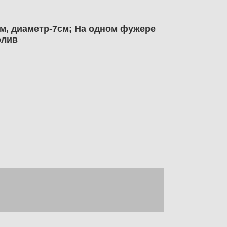
см, диаметр-7см; На одном фужере
олив