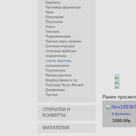
Картины
Пуговицы фурнитура
Часы
Бижутерия
Пластинки
Утюги
Текстиль
Подстаканники
Чайные пары сервизы
Елочные игрушки
столовые приборы
подсвечники
стекло хрусталь
колокольчики
Портсигары
Иконы,пластика
Фарфор фаянс и тд
Пластика Чугун Металл
Диафильмы
Прочее
Ранее просмо
ОТКРЫТКИ И
3 фужера...
КОНВЕРТЫ
1000.00р
ФИЛАТЕЛИЯ