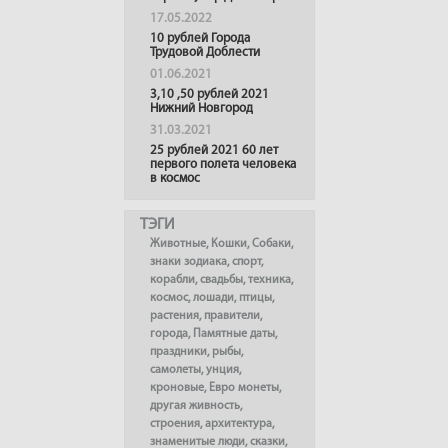
17.05.2022
10 рублей Города
Трудовой Доблести
01.06.2021
3,10 ,50 рублей 2021
Нижний Новгород
31.03.2021
25 рублей 2021 60 лет
первого полета человека
в космос
ТЭГИ
Животные
,
Кошки
,
Собаки
,
знаки зодиака
,
спорт
,
корабли
,
свадьбы
,
техника
,
космос
,
лошади
,
птицы
,
растения
,
правители
,
города
,
Памятные даты
,
праздники
,
рыбы
,
самолеты
,
унция
,
кроновые
,
Евро монеты
,
другая живность
,
строения
,
архитектура
,
знаменитые люди
,
сказки
,