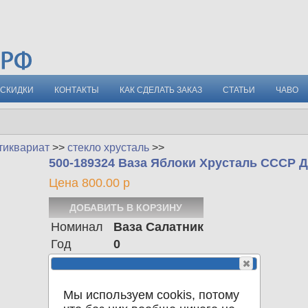
СКИДКИ
КОНТАКТЫ
КАК СДЕЛАТЬ ЗАКАЗ
СТАТЬИ
ЧАВО
тиквариат
>>
стекло хрусталь
>>
500-189324 Ваза Яблоки Хрусталь СССР 
Цена 800.00 р
Номинал
Ваза Салатник
Год
0
Материал
Хрусталь
Страна
СССР
Мы используем cookis, потому
Вес
934.00