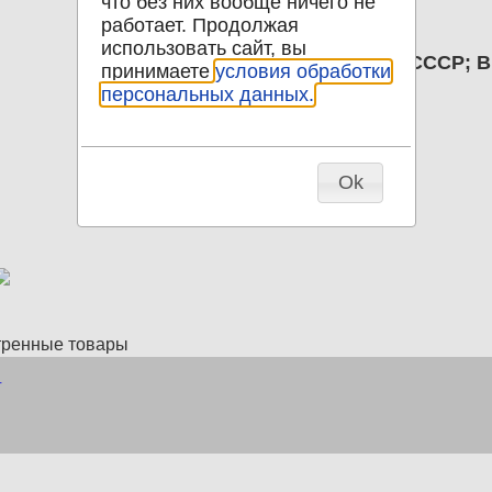
что без них вообще ничего не
Диаметр
160.00
работает. Продолжая
В наличии
1
использовать сайт, вы
Ваза Яблоки Хрусталь СССР; Вы
принимаете
условия обработки
Описание
Сколики по ободку.
персональных данных.
Ok
тренные товары