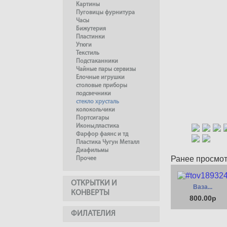
Картины
Пуговицы фурнитура
Часы
Бижутерия
Пластинки
Утюги
Текстиль
Подстаканники
Чайные пары сервизы
Елочные игрушки
столовые приборы
подсвечники
стекло хрусталь
колокольчики
Портсигары
Иконы,пластика
Фарфор фаянс и тд
Пластика Чугун Металл
Диафильмы
Ранее просмо
Прочее
ОТКРЫТКИ И
Ваза...
КОНВЕРТЫ
800.00р
ФИЛАТЕЛИЯ