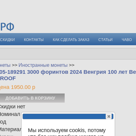
СКИДКИ
КОНТАКТЫ
КАК СДЕЛАТЬ ЗАКАЗ
СТАТЬИ
ЧАВО
неты
>>
Иностранные монеты
>>
05-189291 3000 форинтов 2024 Венгрия 100 лет В
PROOF
ена 1950.00 р
кидки нет
Номинал
3000 форинтов
Год
2024
Материал
Сu-Ni-Zn
Мы используем cookis, потому