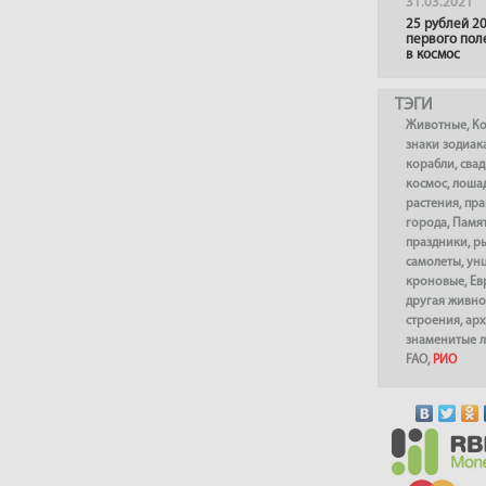
31.03.2021
25 рублей 20
первого пол
в космос
ТЭГИ
Животные
,
К
знаки зодиак
корабли
,
сва
космос
,
лоша
растения
,
пра
города
,
Памя
праздники
,
р
самолеты
,
ун
кроновые
,
Ев
другая живно
строения
,
арх
знаменитые 
FAO
,
РИО