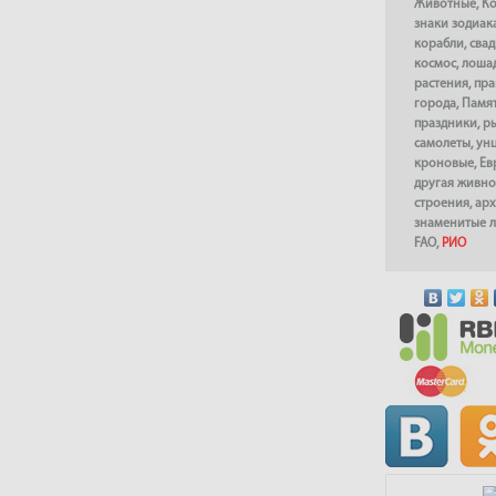
Животные
,
К
знаки зодиак
корабли
,
сва
космос
,
лоша
растения
,
пра
города
,
Памя
праздники
,
р
самолеты
,
ун
кроновые
,
Ев
другая живно
строения
,
арх
знаменитые 
FAO
,
РИО