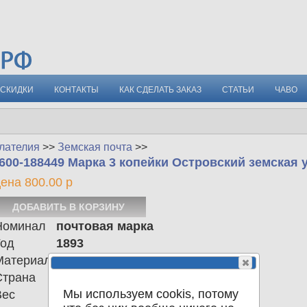
СКИДКИ
КОНТАКТЫ
КАК СДЕЛАТЬ ЗАКАЗ
СТАТЬИ
ЧАВО
лателия
>>
Земская почта
>>
600-188449 Марка 3 копейки Островский земская 
ена 800.00 р
Номинал
почтовая марка
Год
1893
Материал
Страна
Российская империя
Мы используем cookis, потому
Вес
0.00