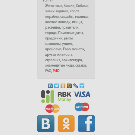
ТЭГИ
Животные
,
Кошки
,
Собаки
,
знаки зодиака
,
спорт
,
корабли
,
свадьбы
,
техника
,
космос
,
лошади
,
птицы
,
растения
,
правители
,
города
,
Памятные даты
,
праздники
,
рыбы
,
самолеты
,
унция
,
кроновые
,
Евро монеты
,
другая живность
,
строения
,
архитектура
,
знаменитые люди
,
сказки
,
FAO
,
РИО