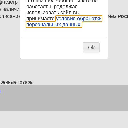
что без них вообще ничего не
Диаметр
0.00
работает. Продолжая
В наличии
1
использовать сайт, вы
Описание
3 копейки 1893 Островский уезд №5 Ро
принимаете
условия обработки
персональных данных.
Ok
тренные товары