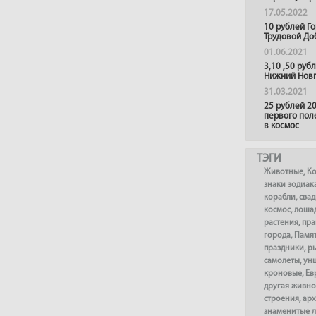
17.05.2022
10 рублей Г
Трудовой До
01.06.2021
3,10 ,50 руб
Нижний Нов
31.03.2021
25 рублей 20
первого пол
в космос
ТЭГИ
Животные
,
К
знаки зодиак
корабли
,
сва
космос
,
лоша
растения
,
пра
города
,
Памя
праздники
,
р
самолеты
,
ун
кроновые
,
Ев
другая живно
строения
,
арх
знаменитые 