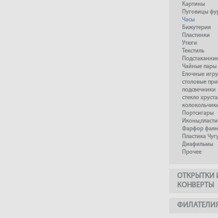
Картины
Пуговицы фу
Часы
Бижутерия
Пластинки
Утюги
Текстиль
Подстаканни
Чайные пары
Елочные игр
столовые пр
подсвечники
стекло хруста
колокольчик
Портсигары
Иконы,пласти
Фарфор фаянс
Пластика Чуг
Диафильмы
Прочее
ОТКРЫТКИ 
КОНВЕРТЫ
ФИЛАТЕЛИ