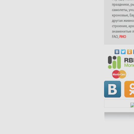
праздники
,
р
самолеты
,
ун
кроновые
,
Ев
другая живно
строения
,
арх
знаменитые 
FAO
,
РИО