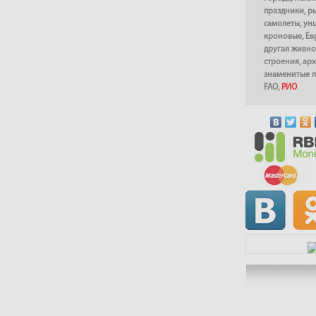
праздники
,
р
самолеты
,
ун
кроновые
,
Ев
другая живно
строения
,
арх
знаменитые 
FAO
,
РИО