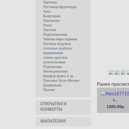
Картины
Пуговицы фурнитура
Часы
Бижутерия
Пластинки
Утюги
Текстиль
Подстаканники
Чайные пары сервизы
Елочные игрушки
столовые приборы
подсвечники
стекло хрусталь
колокольчики
Портсигары
Иконы,пластика
Фарфор фаянс и тд
Пластика Чугун Металл
Ранее просмо
Диафильмы
Прочее
6...
ОТКРЫТКИ И
1300.00р
КОНВЕРТЫ
ФИЛАТЕЛИЯ