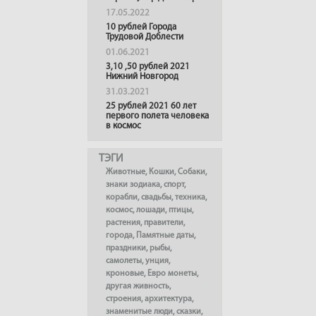
17.05.2022
10 рублей Города
Трудовой Доблести
01.06.2021
3,10 ,50 рублей 2021
Нижний Новгород
31.03.2021
25 рублей 2021 60 лет
первого полета человека
в космос
ТЭГИ
Животные
,
Кошки
,
Собаки
,
знаки зодиака
,
спорт
,
корабли
,
свадьбы
,
техника
,
космос
,
лошади
,
птицы
,
растения
,
правители
,
города
,
Памятные даты
,
праздники
,
рыбы
,
самолеты
,
унция
,
кроновые
,
Евро монеты
,
другая живность
,
строения
,
архитектура
,
знаменитые люди
,
сказки
,