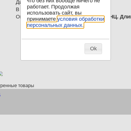
что без них вообще ничего не
Диаметр
0.00
работает. Продолжая
В наличии
1
использовать сайт, вы
Описание
6 столовых ложек Роза МНЦ. Длин
принимаете
условия обработки
персональных данных.
Ok
тренные товары