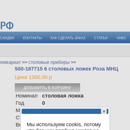
СКИДКИ
КОНТАКТЫ
КАК СДЕЛАТЬ ЗАКАЗ
СТАТЬИ
ЧАВО
тиквариат
>>
столовые приборы
>>
500-187715 6 столовых ложек Роза МНЦ
Цена 1300.00 р
Номинал
столовая ложка
Год
0
Материал
мельхиор
Страна
СССР
Мы используем cookis, потому
Вес
446.00