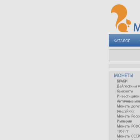
КАТАЛОГ
МОНЕТЫ
БРАКИ
ДеАгостини 
банкноты
Инвестицион
Античные мо
Монеты допет
(чешуйки)
Монеты Росс
Империи
Монеты РСФСР
1958 гг
Монеты СССР 