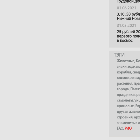
Трудовой До
01.06.2021
3,10 ,50 руб
Нижний Нов
31.03.2021
25 рублей 20
первого пол
в космос
ТЭГИ
Животные
,
К
знаки зодиак
корабли
,
сва
космос
,
лоша
растения
,
пра
города
,
Памя
праздники
,
р
самолеты
,
ун
кроновые
,
Ев
другая живно
строения
,
арх
знаменитые 
FAO
,
РИО