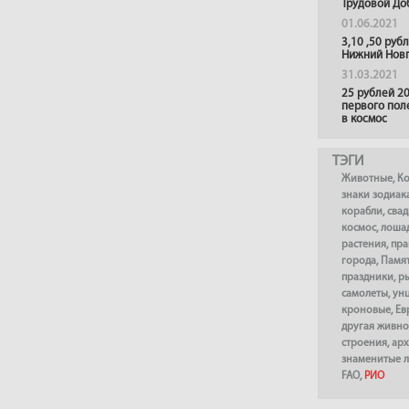
Трудовой До
01.06.2021
3,10 ,50 руб
Нижний Нов
31.03.2021
25 рублей 20
первого пол
в космос
ТЭГИ
Животные
,
К
знаки зодиак
корабли
,
сва
космос
,
лоша
растения
,
пра
города
,
Памя
праздники
,
р
самолеты
,
ун
кроновые
,
Ев
другая живно
строения
,
арх
знаменитые 
FAO
,
РИО