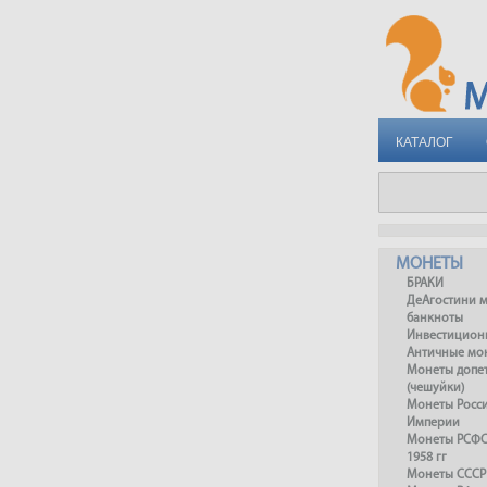
КАТАЛОГ
МОНЕТЫ
БРАКИ
ДеАгостини 
банкноты
Инвестицион
Античные мо
Монеты допет
(чешуйки)
Монеты Росс
Империи
Монеты РСФСР
1958 гг
Монеты СССР 