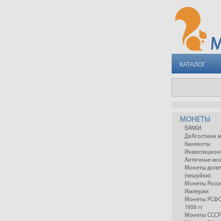
КАТАЛОГ
МОНЕТЫ
БРАКИ
ДеАгостини 
банкноты
Инвестицион
Античные мо
Монеты допет
(чешуйки)
Монеты Росс
Империи
Монеты РСФСР
1958 гг
Монеты СССР 