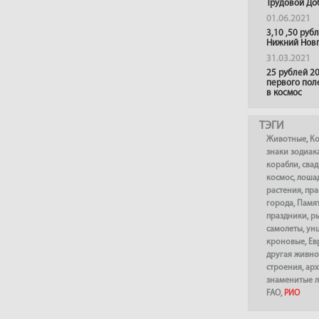
Трудовой До
01.06.2021
3,10 ,50 руб
Нижний Нов
31.03.2021
25 рублей 20
первого пол
в космос
ТЭГИ
Животные
,
К
знаки зодиак
корабли
,
сва
космос
,
лоша
растения
,
пра
города
,
Памя
праздники
,
р
самолеты
,
ун
кроновые
,
Ев
другая живно
строения
,
арх
знаменитые 
FAO
,
РИО