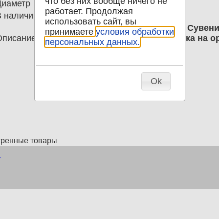
что без них вообще ничего не
Диаметр
0.00
работает. Продолжая
В наличии
3
использовать сайт, вы
10 рублей 2004 Малала Юсуфзай Сувен
принимаете
условия обработки
Описание
,изменившие мир. Печать-наклейка на о
персональных данных.
частной мастерской
Ok
тренные товары