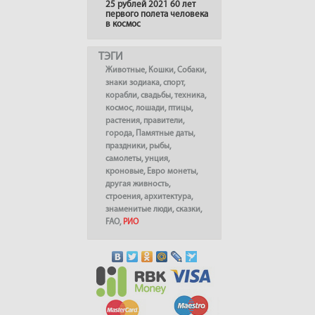
25 рублей 2021 60 лет
первого полета человека
в космос
ТЭГИ
Животные
,
Кошки
,
Собаки
,
знаки зодиака
,
спорт
,
корабли
,
свадьбы
,
техника
,
космос
,
лошади
,
птицы
,
растения
,
правители
,
города
,
Памятные даты
,
праздники
,
рыбы
,
самолеты
,
унция
,
кроновые
,
Евро монеты
,
другая живность
,
строения
,
архитектура
,
знаменитые люди
,
сказки
,
FAO
,
РИО