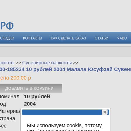
СКИДКИ
КОНТАКТЫ
КАК СДЕЛАТЬ ЗАКАЗ
СТАТЬИ
ЧАВО
нкноты
>>
Сувенирные банкноты
>>
00-185234 10 рублей 2004 Малала Юсуфзай Сувен
ена 200.00 р
Номинал
10 рублей
Год
2004
Материал
Страна
Российская Федерация
Мы используем cookis, потому
Вес
0.00